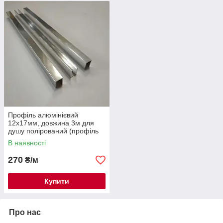
Профіль алюмінієвий
12х17мм, довжина 3м для
душу полірований (профіль
для скла швелер для
В наявності
душових кабін)
270
₴/м
Купити
Про нас