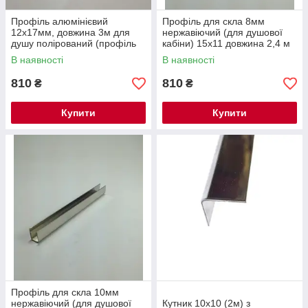
Профіль алюмінієвий
Профіль для скла 8мм
12х17мм, довжина 3м для
нержавіючий (для душової
душу полірований (профіль
кабіни) 15х11 довжина 2,4 м
для скла швелер для
В наявності
В наявності
душових кабін)
810
810
₴
₴
Купити
Купити
Профіль для скла 10мм
нержавіючий (для душової
Кутник 10х10 (2м) з