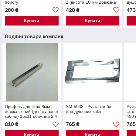
порогу
2 (висота 10 мм довжина
душо
1000 мм)
1000
200
428
473
₴
₴
Купити
Купити
Подібні товари компанії
Профіль для скла 8мм
SM-5038 - Ручка-скоба
Ручк
нержавіючий (для душової
для душових кабін
стал
кабіни) 15х11 довжина 2,4
450 
м
мм
810
765
765
₴
₴
Купити
Купити