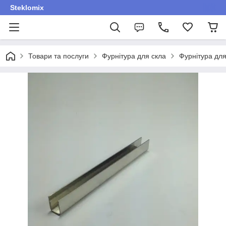
Steklomix
Товари та послуги
Фурнітура для скла
Фурнітура для