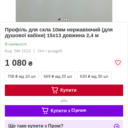
Профіль для скла 10мм нержавіючий (для
душової кабіни) 15х13 довжина 2,4 м
В наявності
Код: SM-1513
Опт і роздріб
1 080
₴
708 ₴
від 10 шт.
669 ₴
від 20 шт.
630 ₴
від 30 шт.
Купити
або
Купити з
Що таке купити з Пром?