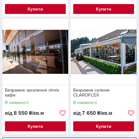
Купити
Купити
Безрамне засклення літніх
Безрамне скління
кафе
CLAROFLEX
В наявності
В наявності
8 550
7 650
від
₴/кв.м
від
₴/кв.м
Купити
Купити