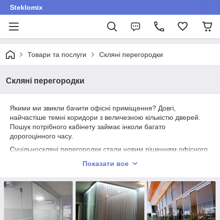
Steklomix
Товари та послуги
Скляні перегородки
Скляні перегородки
Якими ми звикли бачити офісні приміщення? Довгі,
найчастіше темні коридори з величезною кількістю дверей.
Пошук потрібного кабінету займає інколи багато
дорогоцінного часу.
Суцільноскляні перегородки стали новим рішенням офісного
простору. Сучасні офісні приміщення — це повністю
Показати все
прозорий світ відкритого простору. У суцільноскляні
перегородки монтуються двері:
скляні;
маятникові;
розсувні.