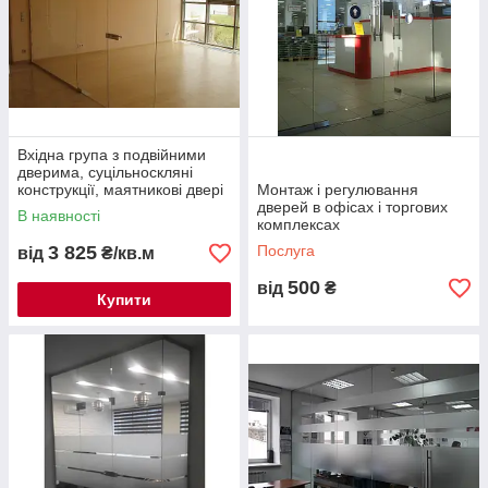
Вхідна група з подвійними
дверима, суцільноскляні
конструкції, маятникові двері
Монтаж і регулювання
дверей в офісах і торгових
В наявності
комплексах
3 825
Послуга
від
₴/кв.м
500
від
₴
Купити