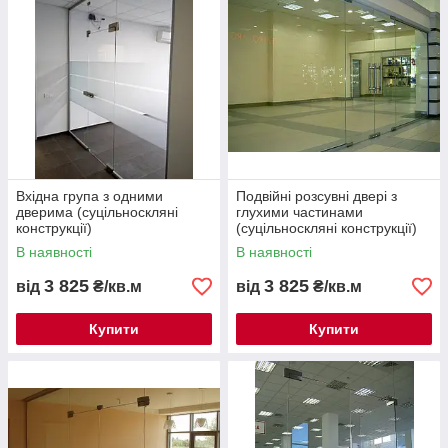
Вхідна група з одними
Подвійні розсувні двері з
дверима (суцільноскляні
глухими частинами
конструкції)
(суцільноскляні конструкції)
В наявності
В наявності
3 825
3 825
від
₴/кв.м
від
₴/кв.м
Купити
Купити