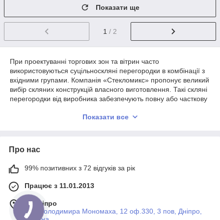
Показати ще
1
/ 2
При проектуванні торгових зон та вітрин часто
використовуються суцільноскляні перегородки в комбінації з
вхідними групами. Компанія «Стекломикс» пропонує великий
вибір скляних конструкцій власного виготовлення. Такі скляні
перегородки від виробника забезпечують повну або часткову
прозорість в приміщенні будь-якої площі.
Показати все
Що собою являють суцільноскляні
перегородки
Про нас
Суцільноскляна перегородка — система безрамного скління,
99% позитивних з 72 відгуків за рік
що складається з профілів і загартованого скла. Для
виробництва використовується спеціальне скло, що пройшло
Працює з 11.01.2013
процедуру гарту. Також у конструкції може встановлюватися
триплекс — спеціальне скло з декількох шарів. Після
м. Дніпро
гартування скло набуває надміцність, аналогічну
вул. Володимира Мономаха, 12 оф.330, 3 пов, Дніпро,
броньованим виробів. Відповідно, конструкція виходить
Україна