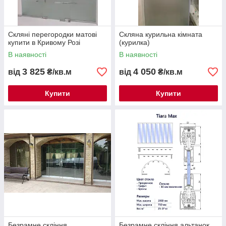
Скляні перегородки матові
Скляна курильна кімната
купити в Кривому Розі
(курилка)
В наявності
В наявності
3 825
4 050
від
₴/кв.м
від
₴/кв.м
Купити
Купити
Безрамне скління
Безрамне скління альтанок