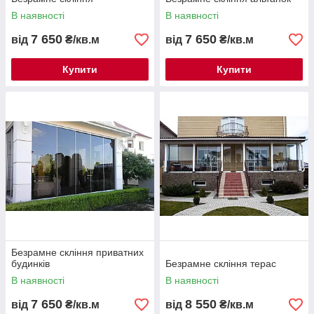
В наявності
В наявності
7 650
7 650
від
₴/кв.м
від
₴/кв.м
Купити
Купити
Безрамне скління приватних
будинків
Безрамне скління терас
В наявності
В наявності
7 650
8 550
від
₴/кв.м
від
₴/кв.м