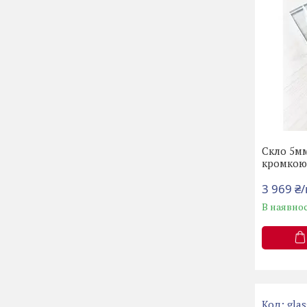
Скло 5мм
кромко
3 969 ₴
В наявнос
gla