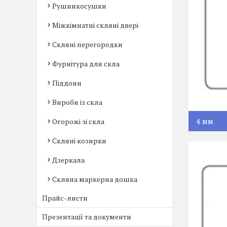
Рушникосушки
Міжкімнатні скляні двері
Скляні перегородки
Фурнітура для скла
Піддони
Вироби із скла
4 мм
Огорожі зі скла
Скляні козирки
Дзеркала
Скляна маркерна дошка
Прайс-листи
Презентації та документи