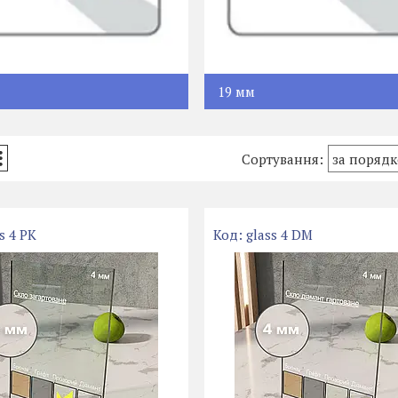
19 мм
s 4 PK
glass 4 DМ