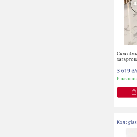
Скло 4мм
загартов
3 619 ₴
В наявнос
gla