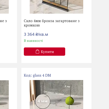
не з
Скло 4мм бронза загартоване з
кромкою
3 364 ₴/кв.м
В наявності
Купити
glass 4 DМ