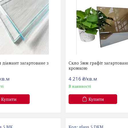
 діамант загартоване з
Скло 5мм графіт загартован
ю
кромкою
/кв.м
4 216 ₴/кв.м
ті
В наявності
Купити
Купити
ss 5 MK
glass 5 DKM