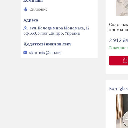
Скломікс
Скло 4мм
вул. Володимира Мономаха, 12
кромко
оф.330, 3 пов, Дніпро, Україна
2 912 ₴
В наявнос
sklo-mix@ukr.net
glas