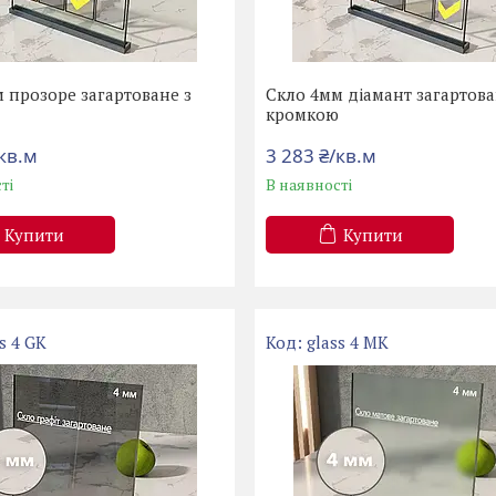
 прозоре загартоване з
Скло 4мм діамант загартова
ю
кромкою
/кв.м
3 283 ₴/кв.м
ті
В наявності
Купити
Купити
s 4 GK
glass 4 MK