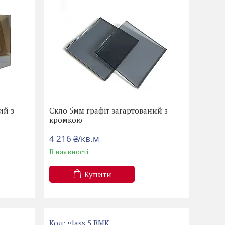
ий з
Скло 5мм графіт загартований з
кромкою
4 216 ₴/кв.м
В наявності
Купити
glass 5 BMK