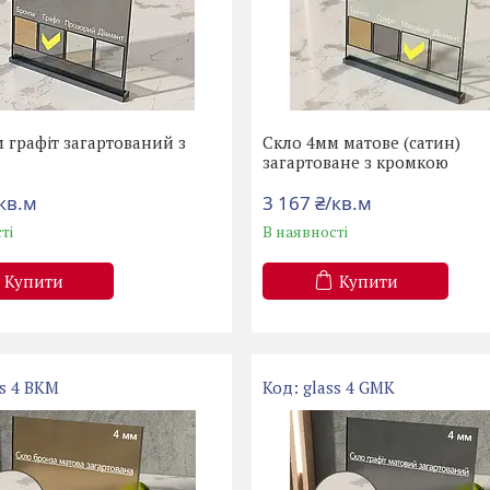
 графіт загартований з
Скло 4мм матове (сатин)
ю
загартоване з кромкою
/кв.м
3 167 ₴/кв.м
ті
В наявності
Купити
Купити
ss 4 BKM
glass 4 GMK