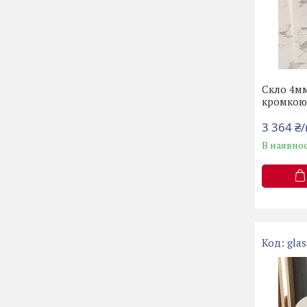
Скло 4мм
кромко
3 364 ₴
В наявнос
gla