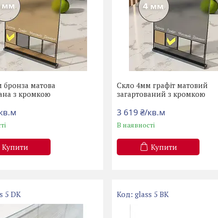
 бронза матова
Скло 4мм графіт матовий
ана з кромкою
загартований з кромкою
/кв.м
3 619 ₴/кв.м
ті
В наявності
Купити
Купити
ss 5 DK
glass 5 BK