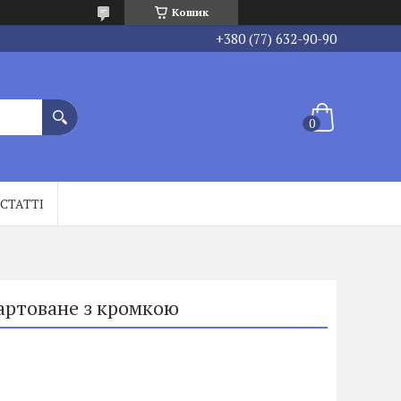
Кошик
+380 (77) 632-90-90
СТАТТІ
артоване з кромкою