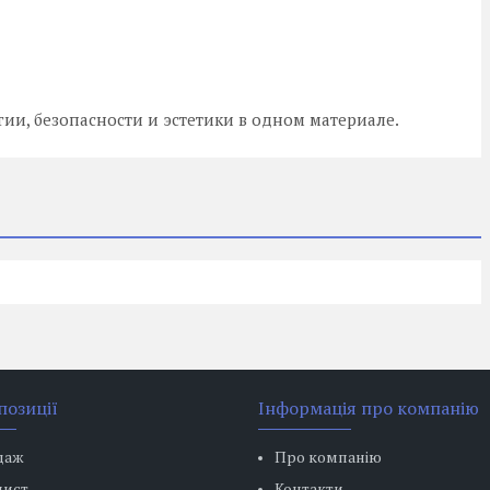
гии, безопасности и эстетики в одном материале.
позиції
Інформація про компанію
даж
Про компанію
лист
Контакти