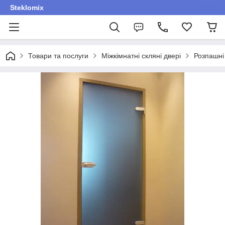
Steklomix
Товари та послуги
Міжкімнатні скляні двері
Розпашні 