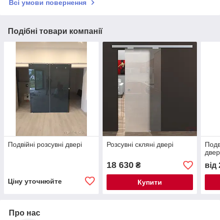
Всі умови повернення
Подібні товари компанії
Подвійні розсувні двері
Розсувні скляні двері
Подв
двер
18 630
₴
від
Ціну уточнюйте
Купити
Про нас