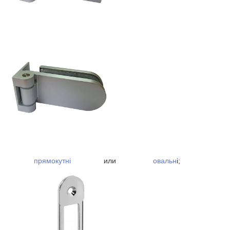
прямокутні
или
овальн
і;