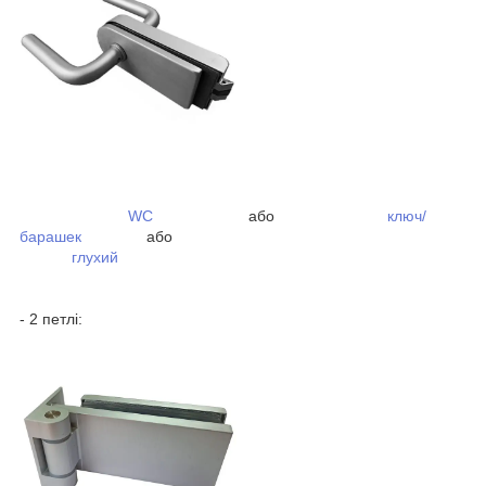
WC
або
ключ/
барашек
або
глухий
- 2 петлі: