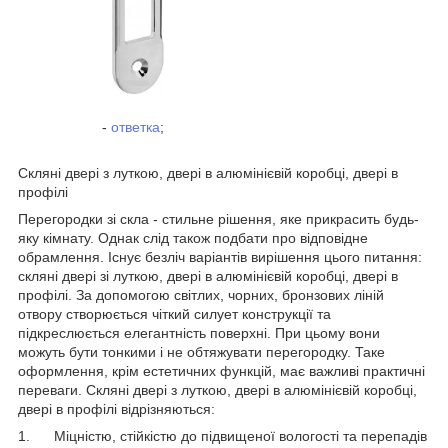
-
ответка
;
Скляні двері з луткою, двері в алюмінієвій коробці, двері в
профілі
Перегородки зі скла - стильне рішення, яке прикрасить будь-
яку кімнату. Однак слід також подбати про відповідне
обрамлення. Існує безліч варіантів вирішення цього питання:
скляні двері зі луткою, двері в алюмінієвій коробці, двері в
профілі. За допомогою світлих, чорних, бронзових ліній
отвору створюється чіткий силует конструкції та
підкреслюється елегантність поверхні. При цьому вони
можуть бути тонкими і не обтяжувати перегородку. Таке
оформлення, крім естетичних функцій, має важливі практичні
переваги. Скляні двері з луткою, двері в алюмінієвій коробці,
двері в профілі відрізняються:
1. Міцністю, стійкістю до підвищеної вологості та перепадів