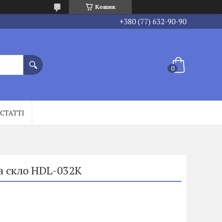
Кошик
+380 (77) 632-90-90
СТАТТІ
а скло HDL-032K