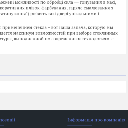
межені можливості по обробці скла ― тонування в масі,
екоративних плівок, фарбування, гаряче емалювання з
атинування") роблять такі двері унікальними і
 применением стекла – вот наша задача, которую мы
вляется максимум возможностей при выборе стеклянных
нитуры, выполненной по современным технологиям, с
позиції
Інформація про компанію