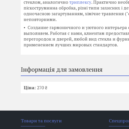
стеклом, аналогично
триплексу
. Практично необ
піскоструминна обробка, різні типи захисних і д
одночасною загартуванням, хімічне травлення ("с
неповторними.
• Создание гармоничного и уютного интерьера с
выполняем. Работая с нами, клиентам предоста
перегородок и дверей, любой вид стекла и фур
применением лучших мировых стандартов.
Інформація для замовлення
Ціна:
270 ₴
Товари та послуги
Спецпро