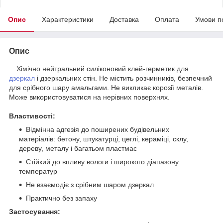
Опис
Характеристики
Доставка
Оплата
Умови п
Опис
Хімічно нейтральний силіконовий клей-герметик для
дзеркал
і дзеркальних стін. Не містить розчинників, безпечний
для срібного шару амальгами. Не викликає корозії металів.
Може використовуватися на нерівних поверхнях.
Властивості:
Відмінна адгезія до поширених будівельних
матеріалів: бетону, штукатурці, цеглі, кераміці, склу,
дереву, металу і багатьом пластмас
Стійкий до впливу вологи і широкого діапазону
температур
Не взаємодіє з срібним шаром дзеркал
Практично без запаху
Застосування: