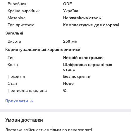
Виробник
ODF
Країна виробник
Україна
Матеріал
Нержавіюча сталь
Тип пристрою
Комплектуюче для огорожі
Загальні
Висота
250 мм
Користувальницькі характеристики
Тип
Нижній склотримач
Колір
Шліфована нержавіюча
сталь
Покриття
Без покриття
Стан
Нове
Притискна пластина
Є
Приховати
Умови доставки
Доставка здійснюється тільки по передоплаті.