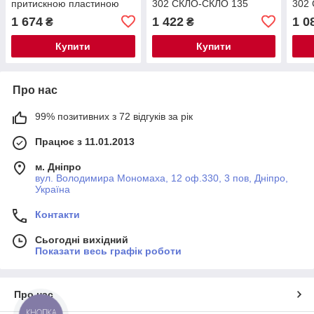
притискною пластиною
302 СКЛО-СКЛО 135
302
(нержавійка)
ГРАДУСІВ (Bronze) бронза
ГРАД
1 674
1 422
1 0
₴
₴
Купити
Купити
Про нас
99% позитивних з 72 відгуків за рік
Працює з 11.01.2013
м. Дніпро
вул. Володимира Мономаха, 12 оф.330, 3 пов, Дніпро,
Україна
Контакти
Сьогодні вихідний
Показати весь графік роботи
Про нас
КНОПКА