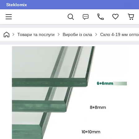
Steklomix
Товари та послуги
Вироби із скла
Скло 4-19 мм оптом