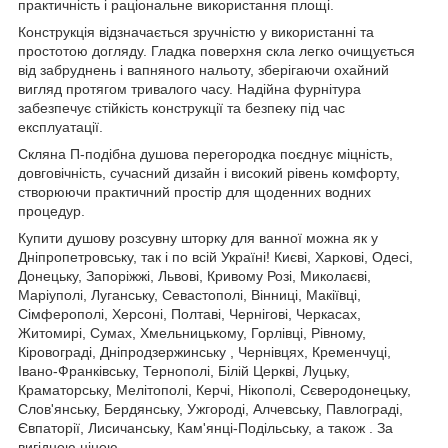
практичність і раціональне використання площі.
Конструкція відзначається зручністю у використанні та
простотою догляду. Гладка поверхня скла легко очищується
від забруднень і вапняного нальоту, зберігаючи охайний
вигляд протягом тривалого часу. Надійна фурнітура
забезпечує стійкість конструкції та безпеку під час
експлуатації.
Скляна П-подібна душова перегородка поєднує міцність,
довговічність, сучасний дизайн і високий рівень комфорту,
створюючи практичний простір для щоденних водних
процедур.
Купити душову розсувну шторку для ванної можна як у
Дніпропетровську, так і по всій Україні! Києві, Харкові, Одесі,
Донецьку, Запоріжжі, Львові, Кривому Розі, Миколаєві,
Маріуполі, Луганську, Севастополі, Вінниці, Макіївці,
Сімферополі, Херсоні, Полтаві, Чернігові, Черкасах,
Житомирі, Сумах, Хмельницькому, Горлівці, Рівному,
Кіровограді, Дніпродзержинську , Чернівцях, Кременчуці,
Івано-Франківську, Тернополі, Білій Церкві, Луцьку,
Краматорську, Мелітополі, Керчі, Нікополі, Сєверодонецьку,
Слов'янську, Бердянську, Ужгороді, Алчевську, Павлограді,
Євпаторії, Лисичанську, Кам'янці-Подільську, а також . За
вигідною ціною.