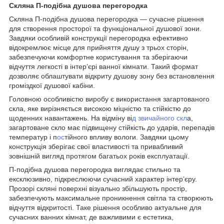
Скляна П-подібна душова перегородка
Скляна П-подібна душова перегородка — сучасне рішення
для створення просторої та функціональної душової зони.
Завдяки особливій конструкції перегородка ефективно
відокремлює місце для прийняття душу з трьох сторін,
забезпечуючи комфортне користування та зберігаючи
відчуття легкості в інтер’єрі ванної кімнати. Такий формат
дозволяє облаштувати відкриту душову зону без встановлення
громіздкої душової кабіни.
Головною особливістю виробу є використання загартованого
скла, яке вирізняється високою міцністю та стійкістю до
щоденних навантажень. На відміну ві
д звичайного скл
а,
загартоване скло має підвищену стійкість до ударів, перепадів
температур і п
ос
тійного впливу вологи. Завдяки цьому
конструкція зберігає свої властивості та привабливий
зовнішній вигляд протягом багатьох років експлуатації.
П-подібна душова перегородка виглядає стильно та
ексклюзивно, підкреслюючи сучасний характер інтер’єру.
Прозорі скляні поверхні візуально збільшують простір,
забезпечують максимальне проникнення світла та створюють
відчуття відкритості. Таке рішення особливо актуальне для
сучасних ванних кімнат, де важливими є естетика,