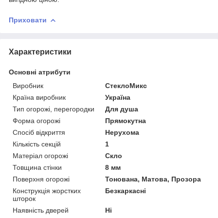
Приховати
Характеристики
Основні атрибути
Виробник
СтеклоМикс
Країна виробник
Україна
Тип огорожі, перегородки
Для душа
Форма огорожі
Прямокутна
Спосіб відкриття
Нерухома
Кількість секцій
1
Матеріал огорожі
Скло
Товщина стінки
8 мм
Поверхня огорожі
Тонована, Матова, Прозора
Конструкція жорстких
Безкаркасні
шторок
Наявність дверей
Ні