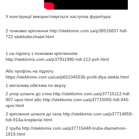
У конструкції використовується наступна фурнітура:
2 точкових кріплення http://steklomix.com.ua/p38516837-hdl-
722-stekloderzhatel.html
1 на підлогу з точковим кріпленням
http://steklomix.com.ua/p37911990-hdl-212-pvh.html
Або профіль на підлогу
https://steklomix.com.ua/ua/p651045536-profil-dlya-stekla.html
1 металева обв'язка по верху:
2 упор штанги до стіни http://steklomix.com.ua/p37715112-hdl-
907-upor.html або http://steklomix.com.ua/p37715055-hdl-945-
upor.html
2 кріплення штанги до скла http://steklomix.com.ua/p37714859-
hdl-914a-kreplenie.html
2 труба http://steklomix.com.ua/p37715448-truba-diametrom-
1819.html