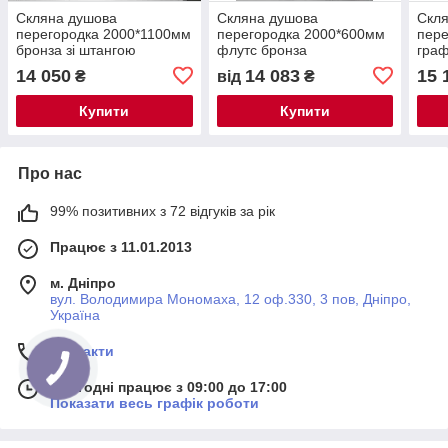
Скляна душова
Скляна душова
Скл
перегородка 2000*1100мм
перегородка 2000*600мм
пере
бронза зі штангою
флутс бронза
граф
14 050
14 083
15 
₴
від
₴
Купити
Купити
Про нас
99% позитивних з 72 відгуків за рік
Працює з 11.01.2013
м. Дніпро
вул. Володимира Мономаха, 12 оф.330, 3 пов, Дніпро,
Україна
Контакти
Сьогодні працює з 09:00 до 17:00
Показати весь графік роботи