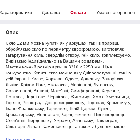
Характеристики
Доставка
Оплата
Умови повернення
Опис
Скло 12 мм можна купити як у аркушах, так і в прирізці,
обробляємо скло по периметру єврокромкою, виготовляє
загартування скла, свердлім отвору, гній скло, триплексуємо.
Вирізаємо індивідуально за Вашими розмірами.
Максимальний розмір аркуша 3210 х 2250 мм. Ціна
конкурентна. Купити скло можна як у Дніпропетуванні, так і в
усій Україні. Києве, Харкове, Одесе, Донецьку, Запоріжжя,
Львіве, Крівом Роге, Ніколаєве, Маріополі, Луганську,
Савастополі, Вінниці, Макеївці, Симферополі, Херсоне,
Полтаве, Чернігове, Чернігове, Житомирі, Хмах, Хмельниця,
Горлов, Рівноград, Дніпродзержинську, Чорнцах, Кременчугу,
Івано-Франковську, Тернополі, Білій Церкви, Луцке,
Краматорську, Мелітополі, Керчі, Нікополі, Північнодонець,
Слов'янці, Бердянську, Ужроме, Алчевську, Павлоград,
Євпаторії, Личан, Каменьйольце, а також у будь-яке місто.
Приховати