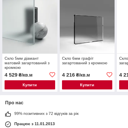
Скло 5мм діамант
Скло 6мм графіт
Скло
матовий загартований з
загартований з кромкою
зага
кромкою
4 529
4 216
4 2
₴/кв.м
₴/кв.м
Купити
Купити
Про нас
99% позитивних з 72 відгуків за рік
Працює з 11.01.2013