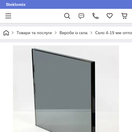
Steklomix
Товари та послуги
Вироби із скла
Скло 4-19 мм оптом