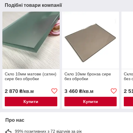
Подібні товари компанії
Скло 10мм матове (сатин)
Скло 10мм бронза сире
Скло
сире без обробки
без обробки
без 
2 870
3 460
2 5
₴/кв.м
₴/кв.м
Купити
Купити
Про нас
99% позитивних з 72 відгуків за рік