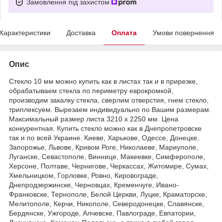
Замовлення під захистом
Характеристики
Доставка
Оплата
Умови повернення
Опис
Стекло 10 мм можно купить как в листах так и в прирезке,
обрабатываем стекла по периметру еврокромкой,
производим закалку стекла, сверлим отверстия, гнем стекло,
триплексуем. Вырезаем индивидуально по Вашим размерам.
Максимальный размер листа 3210 х 2250 мм. Цена
конкурентная. Купить стекло можно как в Днепропетровске
так и по всей Украине. Киеве, Харькове, Одессе, Донецке,
Запорожье, Львове, Кривом Роге, Николаеве, Мариуполе,
Луганске, Севастополе, Виннице, Макеевке, Симферополе,
Херсоне, Полтаве, Чернигове, Черкассах, Житомире, Сумах,
Хмельницком, Горловке, Ровно, Кировограде,
Днепродзержинске, Черновцах, Кременчуге, Ивано-
Франковске, Тернополе, Белой Церкви, Луцке, Краматорске,
Мелитополе, Керчи, Никополе, Северодонецке, Славянске,
Бердянске, Ужгороде, Алчевске, Павлограде, Евпатории,