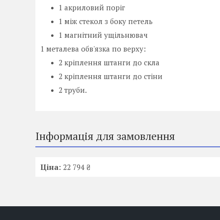
1 акриловий поріг
1 між стекол з боку петель
1 магнітний ущільнювач
1 металева обв'язка по верху:
2 кріплення штанги до скла
2 кріплення штанги до стіни
2 труби
.
Інформація для замовлення
Ціна:
22 794 ₴