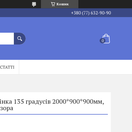
Кошик
+380 (77) 632-90-90
СТАТТІ
нка 135 градусів 2000*900*900мм,
озора