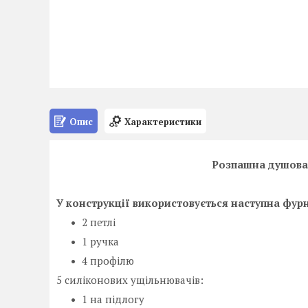
Опис
Характеристики
Розпашна душов
У конструкції використовується наступна фурн
2 петлі
1 ручка
4 профілю
5 силіконових ущільнювачів:
1 на підлогу