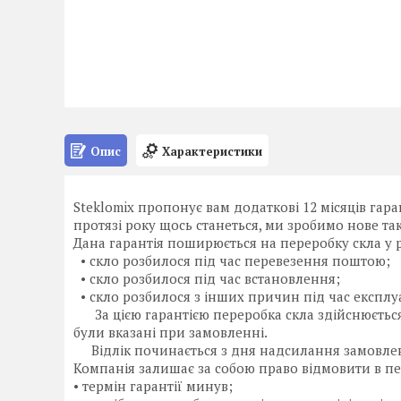
Опис
Характеристики
Steklomix пропонує вам додаткові 12 місяців гара
протязі року щось станеться, ми зробимо нове та
Дана гарантія поширюється на переробку скла у р
• скло розбилося під час перевезення поштою;
• скло розбилося під час встановлення;
• скло розбилося з інших причин під час експлуа
За цією гарантією переробка скла здійснюється
були вказані при замовленні.
Відлік починається з дня надсилання замовле
Компанія залишає за собою право відмовити в пе
• термін гарантії минув;