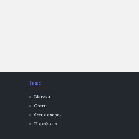
Інше
Відгуки
Статті
Фотогалерея
Портфоліо