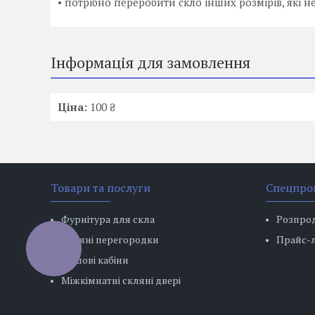
• потрібно переробити скло інших розмірів, які н
Інформація для замовлення
Ціна:
100 ₴
Товари та послуги
Спецпро
Фурнітура для скла
Розпро
Скляні перегородки
Прайс-
КНОПКА
ЗВ'ЯЗКУ
Душові кабіни
Міжкімнатні скляні двері