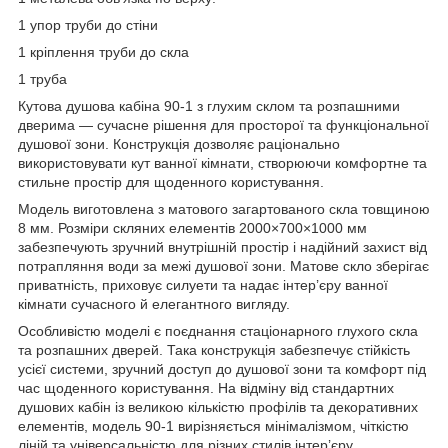
1 упор труби до стіни
1 кріплення труби до скла
1 труба
Кутова душова кабіна 90-1 з глухим склом та розпашними
дверима — сучасне рішення для просторої та функціональної
душової зони. Конструкція дозволяє раціонально
використовувати кут ванної кімнати, створюючи комфортне та
стильне простір для щоденного користування.
Модель виготовлена з матового загартованого скла товщиною
8 мм. Розміри скляних елементів 2000×700×1000 мм
забезпечують зручний внутрішній простір і надійний захист від
потрапляння води за межі душової зони. Матове скло зберігає
приватність, приховує силуети та надає інтер’єру ванної
кімнати сучасного й елегантного вигляду.
Особливістю моделі є поєднання стаціонарного глухого скла
та розпашних дверей. Така конструкція забезпечує стійкість
усієї системи, зручний доступ до душової зони та комфорт під
час щоденного користування. На відміну від стандартних
душових кабін із великою кількістю профілів та декоративних
елементів, модель 90-1 вирізняється мінімалізмом, чіткістю
ліній та універсальністю для різних стилів інтер’єру.