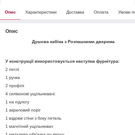
Опис
Характеристики
Доставка
Оплата
Умови п
Опис
Душова кабіна з Розпашними дверима
У конструкції використовується наступна фурнітура:
2 петлі
1 ручка
2 профілі
4 силіконові ущільнювачі:
1 на підлогу
1 акриловий поріг
1 вздовж стіни з боку петель
1 магнітний ущільнювач
1 металева обв'язка по верху: