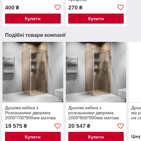
400
270
₴
₴
Купити
Купити
Подібні товари компанії
Душова кабіна з
Душова кабіна з
Душо
Розпашними дверима
розпашними дверима
ма 
2000*700*900мм матова
2000*800*900мм матова
на с
19 575
20 547
₴
₴
Цін
Купити
Купити