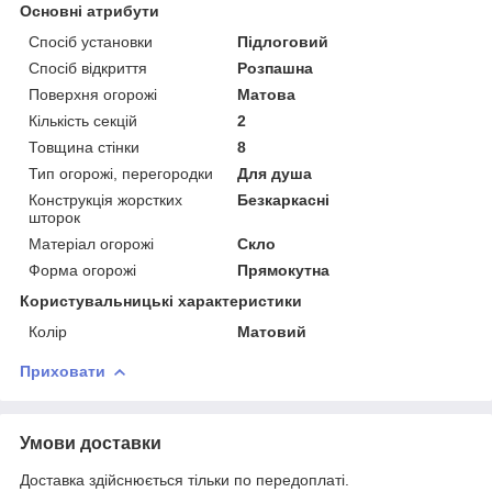
Основні атрибути
Спосіб установки
Підлоговий
Спосіб відкриття
Розпашна
Поверхня огорожі
Матова
Кількість секцій
2
Товщина стінки
8
Тип огорожі, перегородки
Для душа
Конструкція жорстких
Безкаркасні
шторок
Матеріал огорожі
Скло
Форма огорожі
Прямокутна
Користувальницькі характеристики
Колір
Матовий
Приховати
Умови доставки
Доставка здійснюється тільки по передоплаті.