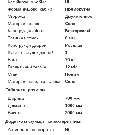
Комбінована кабіна
Ні
Форма душової кабіни
Прямокутна
Огорожа
Двухстенное
Матеріал стінок
Скло
Конструкція стінок
Безкаркасні
Товщина стінок
8 мм
Конструкція дверей
Розпашні
Кількість стулок дверей
1
Вага
70 кг
Гарантійний термін
12 міс
Стан
Новий
Матеріал передньої стінки
Скло
Габаритні розміри
Ширина
700 мм
Довжина
1000 мм
Висота
2000 мм
Додаткові функції і характеристики
Антиплаговое покриття
Ні