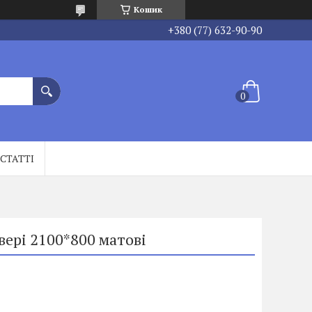
Кошик
+380 (77) 632-90-90
СТАТТІ
вері 2100*800 матові