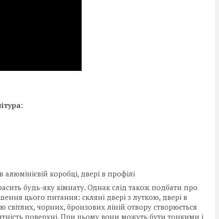
ітура:
в алюмінієвій коробці, двері в профілі
расить будь-яку кімнату. Однак слід також подбати про
ішення цього питання: скляні двері з луткою, двері в
ою світлих, чорних, бронзових ліній отвору створюється
антність поверхні. При цьому вони можуть бути тонкими і