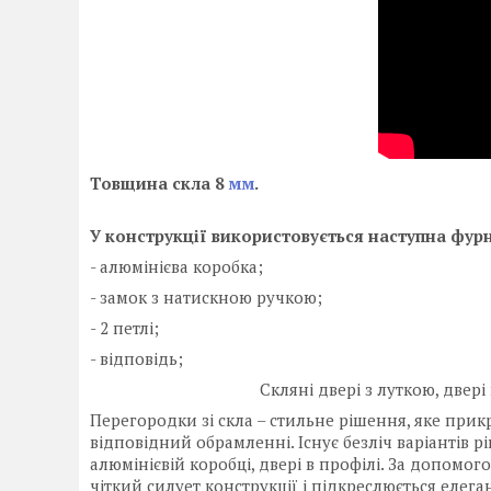
Товщина скла 8
мм
.
У конструкції використовується наступна фурн
- алюмінієва коробка;
- замок з натискною ручкою;
- 2 петлі;
- відповідь;
Скляні двері з луткою, двері 
Перегородки зі скла – стильне рішення, яке прик
відповідний обрамленні. Існує безліч варіантів р
алюмінієвій коробці, двері в профілі. За допомог
чіткий силует конструкції і підкреслюється елег