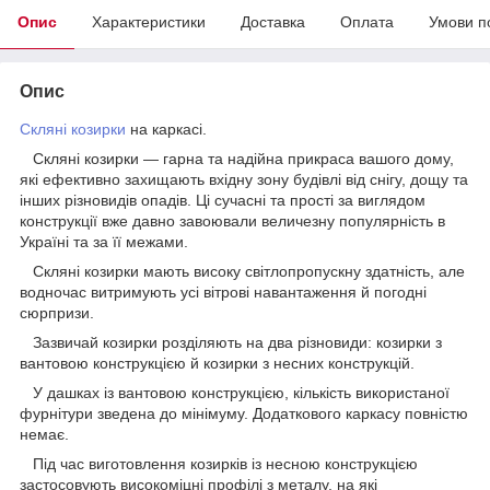
Опис
Характеристики
Доставка
Оплата
Умови п
Опис
Скляні козирки
на каркасі.
Скляні козирки — гарна та надійна прикраса вашого дому,
які ефективно захищають вхідну зону будівлі від снігу, дощу та
інших різновидів опадів. Ці сучасні та прості за виглядом
конструкції вже давно завоювали величезну популярність в
Україні та за її межами.
Скляні козирки мають високу світлопропускну здатність, але
водночас витримують усі вітрові навантаження й погодні
сюрпризи.
Зазвичай козирки розділяють на два різновиди: козирки з
вантовою конструкцією й козирки з несних конструкцій.
У дашках із вантовою конструкцією, кількість використаної
фурнітури зведена до мінімуму. Додаткового каркасу повністю
немає.
Під час виготовлення козирків із несною конструкцією
застосовують високоміцні профілі з металу, на які