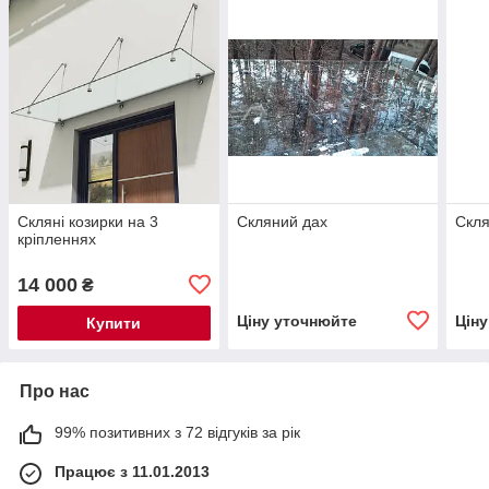
Скляні козирки на 3
Скляний дах
Скля
кріпленнях
14 000
₴
Ціну уточнюйте
Цін
Купити
Про нас
99% позитивних з 72 відгуків за рік
Працює з 11.01.2013