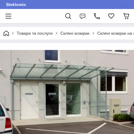
Steklomix
Товари та послуги
Скляні козирки
Скляні козирки на 