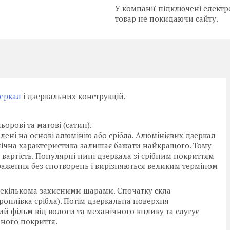
У компанії підключені електр
товар не покидаючи сайту.
еркал
і дзеркальних конструкцій.
орові та матові (сатин).
ені на основі алюмінію або срібла. Алюмінієвих дзеркал
нічна характеристика залишає бажати найкращого. Тому
вартість. Популярні нині дзеркала зі срібним покриттям
браження без спотворень і вирізняються великим терміном
декількома захисними шарами. Спочатку скла
оплівка срібла). Потім дзеркальна поверхня
й фільм від вологи та механічного впливу та слугує
ного покриття.