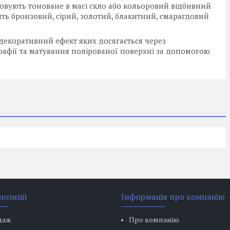
вують тоноване в масі скло або кольоровий відбивний
ть бронзовий, сірий, золотий, блакитний, смарагдовий
декоративний ефект яких досягається через
рафії та матування полірованої поверхні за допомогою
позиції
Інформація про компанію
даж
Про компанію