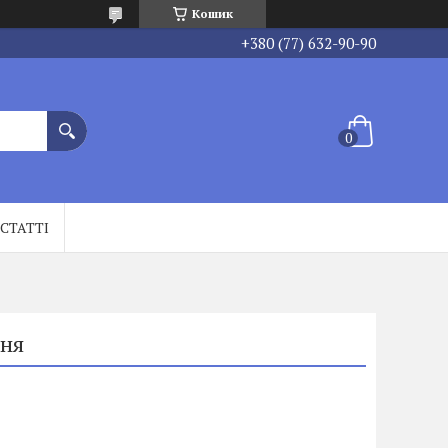
Кошик
+380 (77) 632-90-90
СТАТТІ
ння