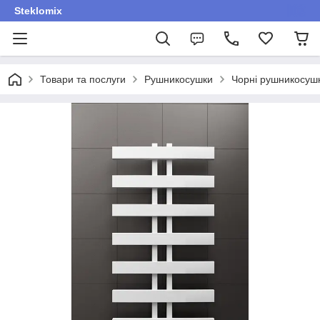
Steklomix
Товари та послуги
Рушникосушки
Чорні рушникосуш