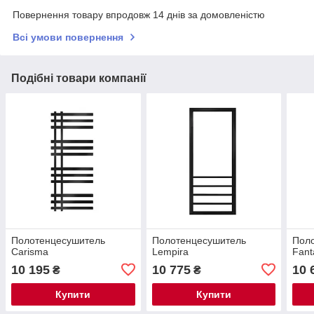
Повернення товару впродовж 14 днів за домовленістю
Всі умови повернення
Подібні товари компанії
Полотенцесушитель
Полотенцесушитель
Пол
Carisma
Lempira
Fant
10 195
10 775
10 
₴
₴
Купити
Купити