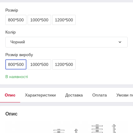
Розмір
800*500
1000*500
1200*500
Колір
Чорний
Розмір виробу
800*500
1000*500
1200*500
В наявності
Опис
Характеристики
Доставка
Оплата
Умови п
Опис