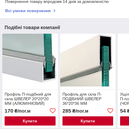
Повернення товару впродовж 14 днів за домовленістю
Всі умови повернення
Подібні товари компанії
Профіль П-подібний для
Профіль для скла П-
Ущіл
скла ШВЕЛЕР 20*20*20
ПОДІБНИЙ ШВЕЛЕР
П-по
ММ (АЛЮМІНІЄВИЙ)
36*20*36 ММ
(ЧО
(АЛЮМІНІЄВИЙ)
170
285
54
₴/пог.м
₴/пог.м
₴
Купити
Купити