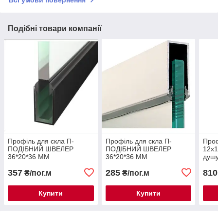
Всі умови повернення
Подібні товари компанії
Профіль для скла П-
Профіль для скла П-
Проф
ПОДІБНИЙ ШВЕЛЕР
ПОДІБНИЙ ШВЕЛЕР
12х1
36*20*36 ММ
36*20*36 ММ
душу
(АЛЮМІНІЄВИЙ) в
(АЛЮМІНІЄВИЙ)
(про
357
285
810
чорному кольорі
для 
₴/пог.м
₴/пог.м
Купити
Купити