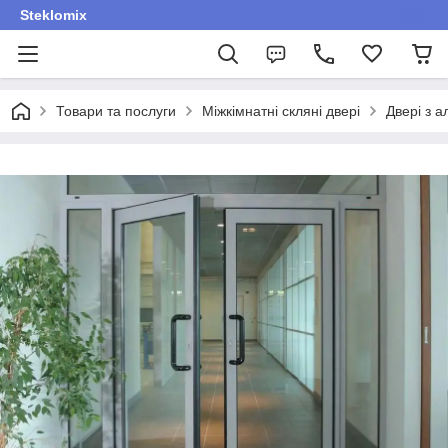
Steklomix
Товари та послуги
Міжкімнатні скляні двері
Двері з 