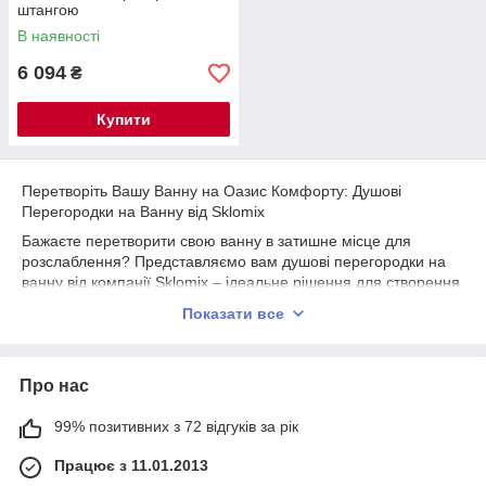
штангою
В наявності
6 094
₴
Купити
Перетворіть Вашу Ванну на Оазис Комфорту: Душові
Перегородки на Ванну від Sklomix
Бажаєте перетворити свою ванну в затишне місце для
розслаблення? Представляємо вам душові перегородки на
ванну від компанії Sklomix – ідеальне рішення для створення
функціональної та стильної ванної зони.
Показати все
Наші душові перегородки на ванну доступні в наявності і
готові змінити вашу ванну кімнату моментально. Виготовлені
із високоякісного скла, вони забезпечують захист вашої
Про нас
ванної зони від бризок води, при цьому додаючи в інтер'єр
нотку сучасного стилю та елегантності.
99% позитивних з 72 відгуків за рік
У нас ви можете купити душові перегородки на ванну прямо
зараз і перетворити вашу ванну на місце, де ви зможете
Працює з 11.01.2013
насолоджуватися моментами спокою і розслаблення. Наші