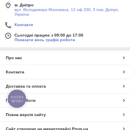
м. Дніпро
перегородки легкі в установці та забезпечують довговічний
вул. Володимира Мономаха, 12 оф.330, 3 пов, Дніпро,
захист вашої ванної зони.
Україна
Не пропустіть можливість придбати душові перегородки на
ванну від Sklomix і створити унікальний простір у вашій ванній
Контакти
кімнаті. Зверніться до нас сьогодні і зробіть вашу ванну
оазисом комфорту та елегантності.
Сьогодні працює з 09:00 до 17:00
Показати весь графік роботи
Про нас
Контакти
Доставка та оплата
КНОПКА
Графік роботи
ЗВ'ЯЗКУ
Повна версія сайту
Сайт створено на маркетплейсі
Prom.ua