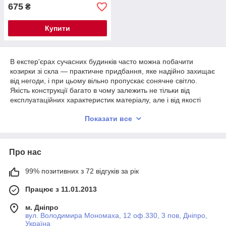
675
₴
Купити
В екстер'єрах сучасних будинків часто можна побачити
козирки зі скла — практичне придбання, яке надійно захищає
від негоди, і при цьому вільно пропускає сонячне світло.
Якість конструкції багато в чому залежить не тільки від
експлуатаційних характеристик матеріалу, але і від якості
фурнітури для козирків зі скла, до вибору якої необхідно
Показати все
поставитися з усією відповідальністю і професіоналізмом. В
інтернет-магазині «Стекломикс» (Дніпро) представлений
великий вибір скляних конструкцій та комплектуючих для
кріплення і оформлення козирка.
Про нас
Наш надійний постачальник фурнітури для скляних дашків -
Alfa Glass
99% позитивних з 72 відгуків за рік
.
Яка буває фурнітура для скляних
Працює з 11.01.2013
козирків — характеристики, переваги
м. Дніпро
Переважно комплектуючі для виробів із загартованого скла
вул. Володимира Мономаха, 12 оф.330, 3 пов, Дніпро,
виконані з нержавіючої сталі. Поверхня фурнітури буває
Україна