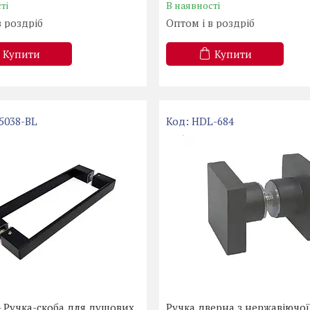
ті
В наявності
в роздріб
Оптом і в роздріб
Купити
Купити
5038-BL
HDL-684
- Ручка-скоба для душових
Ручка дверна з нержавіючої