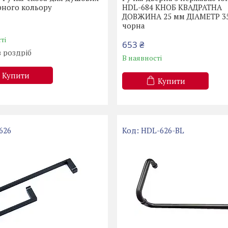
рного кольору
HDL-684 КНОБ КВАДРАТНА
ДОВЖИНА 25 мм ДІАМЕТР 3
чорна
ті
653 ₴
в роздріб
В наявності
Купити
Купити
626
HDL-626-BL