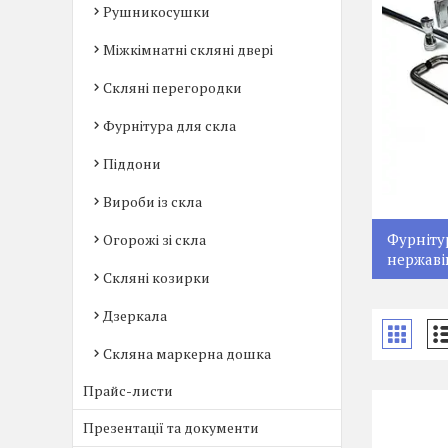
Рушникосушки
Міжкімнатні скляні двері
Скляні перегородки
Фурнітура для скла
Піддони
Вироби із скла
Фурніту
Огорожі зі скла
нержаві
Скляні козирки
Дзеркала
Скляна маркерна дошка
Прайс-листи
Презентації та документи