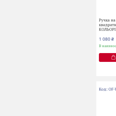
Ручка н
квадрат
КОЛЬОРІ
1 080 ₴
В наявнос
OF-