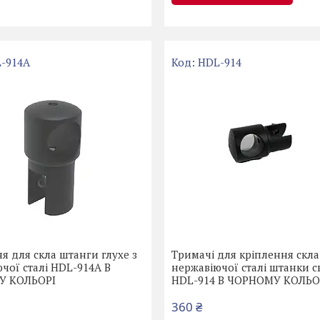
-914А
HDL-914
я для скла штанги глухе з
Тримачі для кріплення скла
чої сталі HDL-914А В
нержавіючої сталі штанки с
У КОЛЬОРІ
HDL-914 В ЧОРНОМУ КОЛЬО
360 ₴