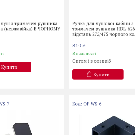
а душ з тримачем рушника
Ручка для душової кабіни з
на (нержавійка) В ЧОРНОМУ
тримачем рушника HDL-62
відстань 275/475 чорного к
810 ₴
ті
В наявності
Оптом і в роздріб
Купити
Купити
WS-7
OF-WS-6