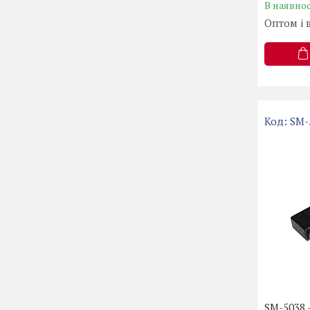
В наявнос
Оптом і 
SM-
SM-5038 