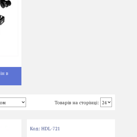
ін в
HDL-721