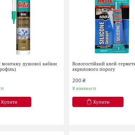
я монтажу душової кабіни
Вологостійкий клей-гермет
профіль)
акрилового порогу
200 ₴
ті
В наявності
Купити
Купити