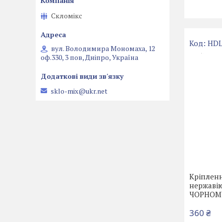
Скломікс
HDL
вул. Володимира Мономаха, 12
оф.330, 3 пов, Дніпро, Україна
sklo-mix@ukr.net
Кріпленн
нержавію
ЧОРНОМ
360 ₴