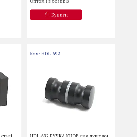
Оптом і в роздріб
Купити
HDL-692
 сталі
HDL-692 РУЧКА КНОБ для душової