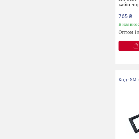
кабін чо
765 ₴
В наявнос
Оптом і 
SM-