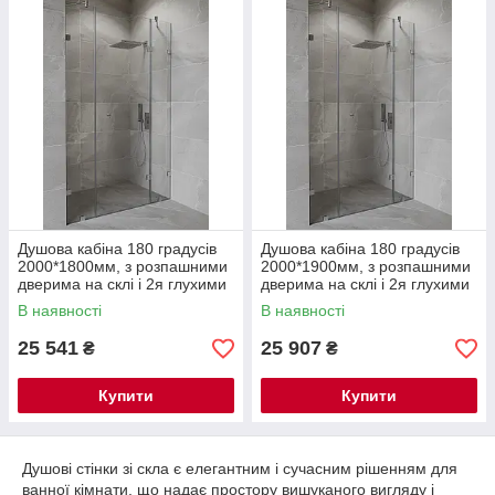
Душова кабіна 180 градусів
Душова кабіна 180 градусів
2000*1800мм, з розпашними
2000*1900мм, з розпашними
дверима на склі і 2я глухими
дверима на склі і 2я глухими
частинами
частинами
В наявності
В наявності
25 541
25 907
₴
₴
Купити
Купити
Душові стінки зі скла є елегантним і сучасним рішенням для
ванної кімнати, що надає простору вишуканого вигляду і