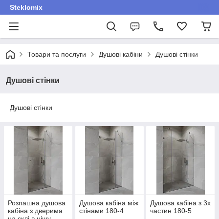
Steklomix
Товари та послуги
Душові кабіни
Душові стінки
Душові стінки
Душові стінки
Розпашна душова
Душова кабіна між
Душова кабіна з 3х
кабіна з дверима
стінами 180-4
частин 180-5
на склі в нішу