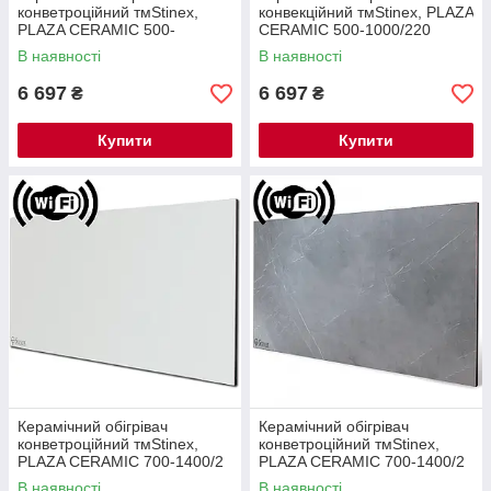
конветроційний тмStinex,
конвекційний тмStinex, PLAZA
PLAZA CERAMIC 500-
CERAMIC 500-1000/220
1000/220 Thermo-control
Thermo-control LOFT, з Wi-Fi
В наявності
В наявності
White, з Wi-Fi
6 697
6 697
₴
₴
Купити
Купити
Керамічний обігрівач
Керамічний обігрівач
конветроційний тмStinex,
конветроційний тмStinex,
PLAZA CERAMIC 700-1400/2
PLAZA CERAMIC 700-1400/2
Thermo-control White, з Wi-Fi
Thermo-control LOFT, з Wi-Fi
В наявності
В наявності