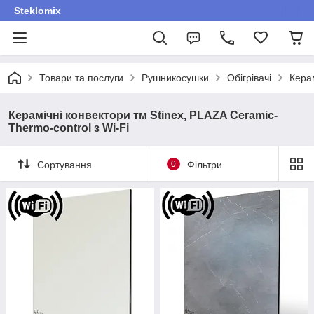
Steklomix
Товари та послуги
Рушникосушки
Обігрівачі
Керам
Керамічні конвектори тм Stinex, PLAZA Ceramic-
Thermo-control з Wi-Fi
Сортування
0
Фільтри